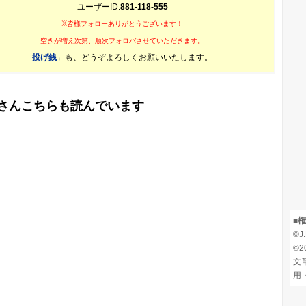
ユーザーID:
881-118-555
※皆様フォローありがとうございます！
空きが増え次第、順次フォロバさせていただきます。
投げ銭
←も、どうぞよろしくお願いいたします。
さんこちらも読んでいます
■
©J
©20
文
用