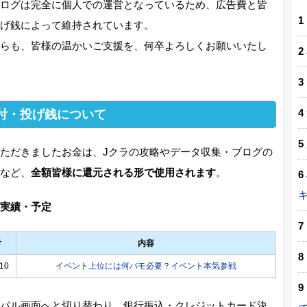
ログは完全に個人での運営となっているため、広告費と皆
げ銭によって維持されています。
らも、皆様の温かいご支援を、何卒よろしくお願いいたし
付・投げ銭について
ただきましたお金は、Jクラの攻略やデータ収集・ブログの
など、
全額皆様に還元される形で使用されます
。
実績・予定
付
内容
10
イベント上位には何バモ必要？イベント本気参戦
パル画面へと切り替わり、銀行振込・クレジットカード決