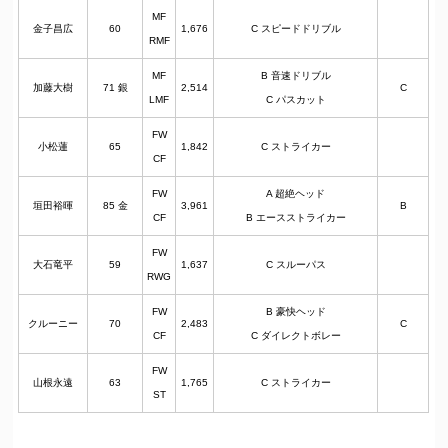
MF
金子昌広
60
1,676
C スピードドリブル
RMF
MF
B 音速ドリブル
加藤大樹
71 銀
2,514
C
LMF
C パスカット
FW
小松蓮
65
1,842
C ストライカー
CF
FW
A 超絶ヘッド
垣田裕暉
85 金
3,961
B
CF
B エースストライカー
FW
大石竜平
59
1,637
C スルーパス
RWG
FW
B 豪快ヘッド
クルーニー
70
2,483
C
CF
C ダイレクトボレー
FW
山根永遠
63
1,765
C ストライカー
ST