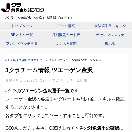
「Jクラ」を無課金で攻略する情報ブログです。
トップページ
チーム情報
最強選手ランキング
SPスキル一覧
月別限定カード表
チャレンジマッチ
フレンドマッチ募集
よくある質問
掲示板
Jクラ無課金攻略ブログ
>
チーム情報
>
Jクラチーム情報 ツエーゲン金沢
Jクラチーム情報 ツエーゲン金沢
最終更新日：2020/04/19 カテゴリー：
チーム情報
Jクラの
ツエーゲン金沢選手一覧
です。
ツエーゲン金沢の各選手のグレードや能力値、スキルを確認
することができます。
各タブをクリックしてソートすることも可能です。
G80以上ガチャ券や、G85以上ガチャ券の
対象選手の確認
に