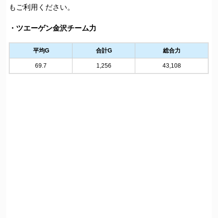
もご利用ください。
・ツエーゲン金沢チーム力
平均G
合計G
総合力
69.7
1,256
43,108