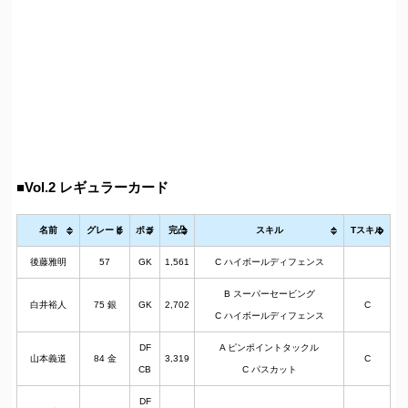
■Vol.2 レギュラーカード
名前
グレード
ポジ
完凸
スキル
Tスキル
後藤雅明
57
GK
1,561
C ハイボールディフェンス
B スーパーセービング
白井裕人
75 銀
GK
2,702
C
C ハイボールディフェンス
DF
A ピンポイントタックル
山本義道
84 金
3,319
C
CB
C パスカット
DF