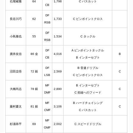
石尾崚雅
64
1,798
C パスカット
CB
DF
長谷川巧
62
1,733
C ピンポイントクロス
RSB
DF
小島雅也
55
1,534
C タックル
RSB
DF
A ピンポイントタックル
廣井友信
86 金
4,016
B
CB
B インターセプト
DF
B 音速ドリブル
沼田圭悟
72 銀
2,569
C
LSB
C ピンポイントクロス
MF
B インターセプト
大橋尚志
78 銀
2,890
C
DMF
C 前線へのフィード
MF
B ハードチェイシング
藤村慶太
81 銀
3,106
C
CMF
C パスカット
MF
杉浦恭平
69
2,002
C スピードドリブル
OMF